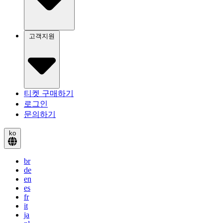
고객지원
티켓 구매하기
로그인
문의하기
ko
br
de
en
es
fr
it
ja