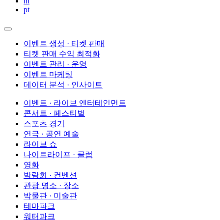
nl
pt
이벤트 생성 · 티켓 판매
티켓 판매 수익 최적화
이벤트 관리 · 운영
이벤트 마케팅
데이터 분석 · 인사이트
이벤트 · 라이브 엔터테인먼트
콘서트 · 페스티벌
스포츠 경기
연극 · 공연 예술
라이브 쇼
나이트라이프 · 클럽
영화
박람회 · 컨벤션
관광 명소 · 장소
박물관 · 미술관
테마파크
워터파크