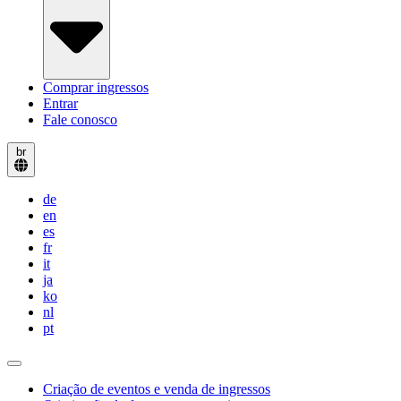
Comprar ingressos
Entrar
Fale conosco
br
de
en
es
fr
it
ja
ko
nl
pt
Criação de eventos e venda de ingressos