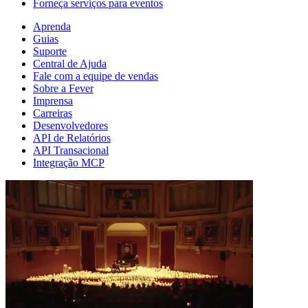
Forneça serviços para eventos
Aprenda
Guias
Suporte
Central de Ajuda
Fale com a equipe de vendas
Sobre a Fever
Imprensa
Carreiras
Desenvolvedores
API de Relatórios
API Transacional
Integração MCP