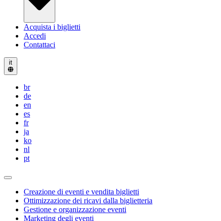
Acquista i biglietti
Accedi
Contattaci
it
br
de
en
es
fr
ja
ko
nl
pt
Creazione di eventi e vendita biglietti
Ottimizzazione dei ricavi dalla biglietteria
Gestione e organizzazione eventi
Marketing degli eventi